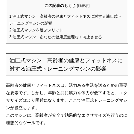
この記事のもくじ
[
非表示
]
1
油圧式マシン 高齢者の健康とフィットネスに対する油圧式ト
レーニングマシンの影響
2
油圧式マシンを選ぶメリット
3
油圧式マシン あなたの健康度無理なく向上させる
油圧式マシン 高齢者の健康とフィットネスに
対する油圧式トレーニングマシンの影響
高齢者の健康とフィットネスは、活力ある生活を送るための重要
日本トレーニング施設
な要素です。しかし、年齢と共に筋力や体力が低下すると、エク
経営研究所
ササイズはより困難になります。ここで油圧式トレーニングマシ
ンが役立ちます。
このマシンは、高齢者が安全で効果的なエクササイズを行うのに
理想的なツールです。