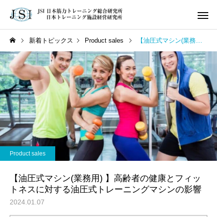
新着トピックス
Product sales
【油圧式マシン(業務用) 】高齢者の健康とフィットネスに対する油圧式トレーニングマシンの影響
疾病予防ジャーナリス
ト/健康未来ナビゲー
ター
ジム・スタジオ開業
疾病予防ジャーナリ
のお考えの方
スト
セ
【2026年版】持続的に生き
【予防医療ジム1号店始
Product sales
JSI認定 トレーニング
残るジムは？｜AI・無人ジ
動】医師と共に創る“病
専門分野別ト
ジム ☆☆☆GOOD
育成事
ム時代に勝てる差別化戦略
を防ぐ社会インフラ”と
【油圧式マシン(業務用) 】高齢者の健康とフィッ
GYM／GOOD Trainer
とは
は？
トネスに対する油圧式トレーニングマシンの影響
2024.01.07