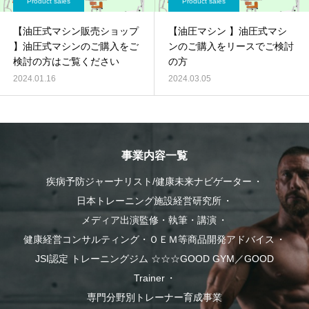
Product sales
Product sales
【油圧式マシン販売ショップ
【油圧マシン 】油圧式マシ
】油圧式マシンのご購入をご
ンのご購入をリースでご検討
検討の方はご覧ください
の方
2024.01.16
2024.03.05
事業内容一覧
疾病予防ジャーナリスト/健康未来ナビゲーター
日本トレーニング施設経営研究所
メディア出演監修・執筆・講演
健康経営コンサルティング・ＯＥＭ等商品開発アドバイス
JSI認定 トレーニングジム ☆☆☆GOOD GYM／GOOD
Trainer
専門分野別トレーナー育成事業