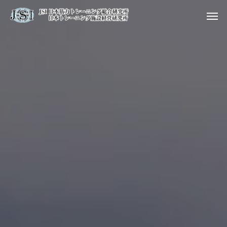
疾病予防ジャーナリス
ト/健康未来ナビゲー
ター
ジム・スタジオ開業
疾病予防ジャーナリ
のお考えの方
スト
セ
【2026年版】持続的に生き
【予防医療ジム1号店始
JSI認定 トレーニング
残るジムは？｜AI・無人ジ
動】医師と共に創る“病
専門分野別ト
ジム ☆☆☆GOOD
育成事
ム時代に勝てる差別化戦略
を防ぐ社会インフラ”と
GYM／GOOD Trainer
とは
は？